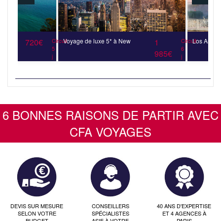
720€
Circuit
Voyage de luxe 5* à New
1
Circuit
Los Angeles
5
6
985€
j
j
6 BONNES RAISONS DE PARTIR AVEC
CFA VOYAGES
DEVIS SUR MESURE
CONSEILLERS
40 ANS D'EXPERTISE
SELON VOTRE
SPÉCIALISTES
ET 4 AGENCES À
BUDGET
ASIE À VOTRE
PARIS