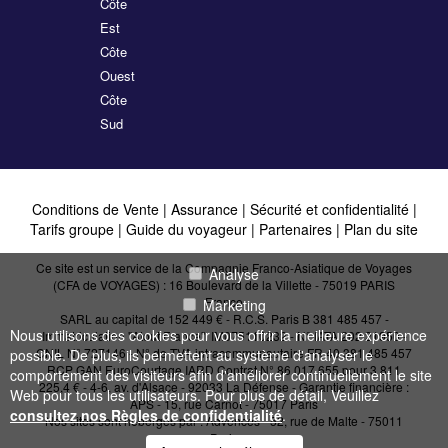
Côte
Est
Côte
Ouest
Côte
Sud
Conditions de Vente
|
Assurance
|
Sécurité et confidentialité
|
Tarifs groupe
|
Guide du voyageur
|
Partenaires
|
Plan du site
Ce site est un service de la Compagnie Franco-Asiatique de Voyages
Analyse
(CFA de VOYAGES) : 16 Boulevard de la Villette - 75019 PARIS
France
Marketing
SARL au capital de 152 449 € - R.C.S. Paris B 381 485 457 -
Nous utilisons des cookies pour vous offrir la meilleure expérience
Immatriculation "Atout France": IM075110232 - N° IATA 202 21950 -
CNIL N° 727146 - N° de TVA intracommunautaire FR 40 381 485 457
possible. De plus, ils permettent au système d'analyser le
RCP GAN EuroCourtage IARD Contrat N° 86.017.655 pour 3 811
comportement des visiteurs afin d'améliorer continuellement le site
225,4 € - 4-6, av. d'Alsace - 92033 La Défense - Garantie financière :
Web pour tous les utilisateurs. Pour plus de détail, Veuillez
APS - 15, rue Carnot - 75017 Paris
consultez nos Règles de confidentialité
.
Nos sites sont hébergés par :
Advences - 52, rue de Malte - 75011
Paris