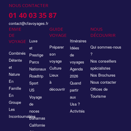
NOUS CONTACTER
01 40 03 35 87
contact@cfavoyages.fr
ENVIE
GUIDE
NOUS
DE
VOYAGE
DÉCOUVRIR
Luxe
Itinéraires
VOYAGE
Préparer
Qui sommes-nous
et
Idées
Combinés
son
?
Prestige
de
Détente
voyage
Nos conseillers
Parcs
voyages
et
Culture
spécialistes
Nationaux
Agenda
Nature
Lieux
Nos Brochures
Roadtrip
2026
En
à
Nous contacter
Sport
Quand
Famille
découvrir
Offices de
US
partir
En
Tourisme
Voyage
aux
Groupe
de
Usa ?
Les
noces
Activités
Incontournables
Bahamas
Californie