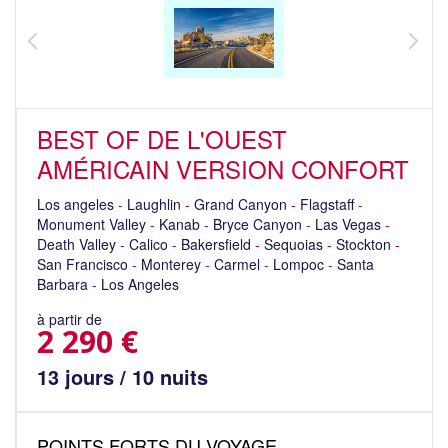
BEST OF DE L'OUEST
AMÉRICAIN VERSION CONFORT
Los angeles
-
Laughlin
-
Grand Canyon
-
Flagstaff
-
Monument Valley
-
Kanab
-
Bryce Canyon
-
Las Vegas
-
Death Valley
-
Calico
-
Bakersfield
-
Sequoias
-
Stockton
-
San Francisco
-
Monterey
-
Carmel
-
Lompoc
-
Santa
Barbara
-
Los Angeles
à partir de
2 290 €
13 jours / 10 nuits
POINTS FORTS DU VOYAGE