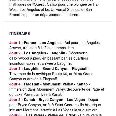
mythiques de l’Ouest : Calico pour une plongée au Far
West, Los Angeles et les Universal Studios, et San
Francisco pour un dépaysement moderne.
ITINÉRAIRE
Jour 1 :
France - Los Angeles
- Vol pour Los Angeles.
Arrivée, transfert à l’hôtel et temps libre.
Jour 2 :
Los Angeles - Laughlin
- Découverte
d’Hollywood à pied, en passant par les quartiers
incontournables, et arrivée à Laughlin.
Jour 3 :
Laughlin - Grand Canyon - Flagstaff
-
Traversée de la mythique Route 66, arrêt au Grand
Canyon et arrivée à Flagstaff.
Jour 4 :
Flagstaff - Monument Valley - Kanab
-
Immersion dans Monument Valley, découverte de Page et
du Lake Powell, arrivée à Kanab.
Jour 5 :
Kanab - Bryce Canyon - Las Vegas
- Départ
pour Bryce Canyon, arrêt à Saint George ville historique
liée aux Mormons, arrivée à Las Vegas la ville lumière.
Jour 6 :
: Las Vegas - Vallée de la Mort
- Route vers la