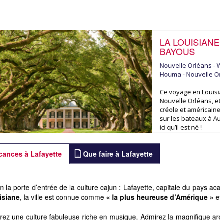
LA LOUISIANE
BAYOUS
Nouvelle Orléans - Wh
Houma - Nouvelle O
Ce voyage en Louis
Nouvelle Orléans, e
créole et américaine
sur les bateaux à Au
ici qu’il est né !
cances à Lafayette
Que faire à Lafayette
on la porte d’entrée de la culture cajun : Lafayette, capitale du pays ac
isiane
, la ville est connue comme
« la plus heureuse d’Amérique »
e
ez une culture fabuleuse riche en musique. Admirez la magnifique arch