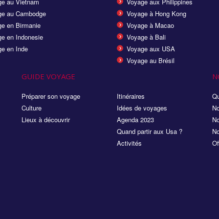
e au Vietnam
Voyage aux Philippines
ge au Cambodge
Voyage à Hong Kong
e en Birmanie
Voyage à Macao
e en Indonesie
Voyage à Bali
e en Inde
Voyage aux USA
Voyage au Brésil
GUIDE VOYAGE
N
Préparer son voyage
Itinéraires
Qu
Culture
Idées de voyages
No
Lieux à découvrir
Agenda 2023
No
Quand partir aux Usa ?
No
Activités
Of