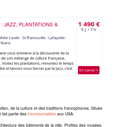
1 490 €
 : JAZZ, PLANTATIONS &
9 j. / 7 n.
ite Castle - St fFancisville - Lafayette -
rléans
iane vous emmène à la découverte de la
t de son mélange de culture française,
. Visitez les plantations, remontez le temps
be et laissez-vous bercer par le Jazz, c’est
En savoir +
adien, de la culture et des traditions francophones. Située
t fait partie des
incontournables
aux USA.
itecture des bâtiments de la ville. Profitez des musées,