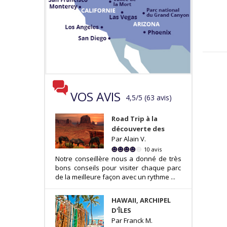
VOS AVIS
4,5
/
5
(
63
avis
)
Road Trip à la
découverte des
Par Alain V.
10 avis
Notre conseillère nous a donné de très
bons conseils pour visiter chaque parc
de la meilleure façon avec un rythme ...
HAWAII, ARCHIPEL
D'ÎLES
Par Franck M.