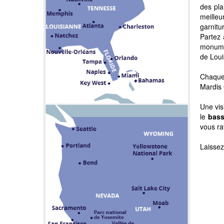
des pla
meilleu
garnitu
Partez 
monumen
de Loui
Chaque 
Mardis 
Une vis
le
bass
vous ra
Laissez