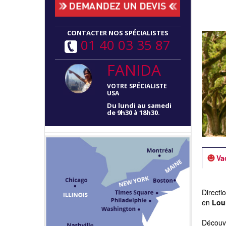
CONTACTER NOS SPÉCIALISTES
01 40 03 35 87
FANIDA
VOTRE SPÉCIALISTE
USA
Du lundi au samedi
de 9h30 à 18h30.
Va
Directi
en
Lou
Découvr