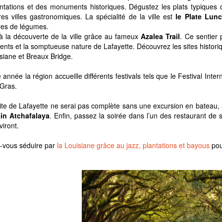
ntations et des monuments historiques. Dégustez les plats typiques de 
res villes gastronomiques. La spécialité de la ville est
le Plate Lun
res de légumes.
à la découverte de la ville grâce au fameux
Azalea Trail
. Ce sentier
ts et la somptueuse nature de Lafayette. Découvrez les sites historique
siane et Breaux Bridge.
année la région accueille différents festivals tels que le Festival Inte
Gras.
ite de Lafayette ne serai pas complète sans une excursion en bateau,
in Atchafalaya
. Enfin, passez la soirée dans l’un des restaurant de 
viront.
-vous séduire par
la Louisiane grâce au jazz, plantations et bayous
pou