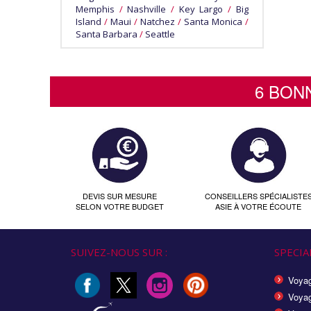
Memphis
/
Nashville
/
Key Largo
/
Big
Island
/
Maui
/
Natchez
/
Santa Monica
/
Santa Barbara
/
Seattle
6 BON
DEVIS SUR MESURE
CONSEILLERS SPÉCIALISTE
SELON VOTRE BUDGET
ASIE À VOTRE ÉCOUTE
SUIVEZ-NOUS SUR :
SPECIAL
Voyag
Voyag