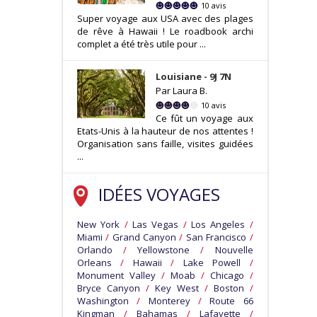
10 avis
Super voyage aux USA avec des plages
de rêve à Hawaii ! Le roadbook archi
complet a été très utile pour ...
Louisiane - 9J 7N
Par Laura B.
10 avis
Ce fût un voyage aux
Etats-Unis à la hauteur de nos attentes !
Organisation sans faille, visites guidées
...
IDÉES VOYAGES
New York
/
Las Vegas
/
Los Angeles
/
Miami
/
Grand Canyon
/
San Francisco
/
Orlando
/
Yellowstone
/
Nouvelle
Orleans
/
Hawaii
/
Lake Powell
/
Monument Valley
/
Moab
/
Chicago
/
Bryce Canyon
/
Key West
/
Boston
/
Washington
/
Monterey
/
Route 66
Kingman
/
Bahamas
/
Lafayette
/