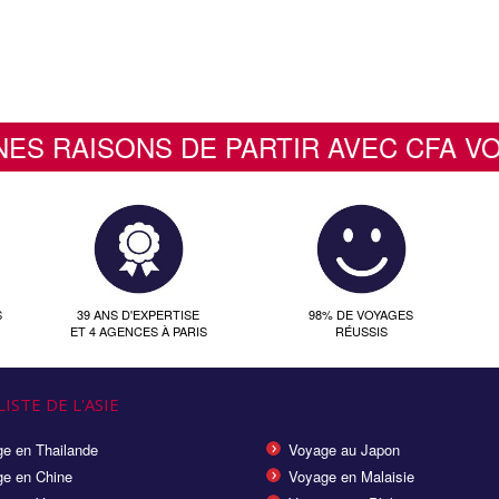
NES RAISONS DE PARTIR AVEC CFA V
S
39 ANS D'EXPERTISE
98% DE VOYAGES
ET 4 AGENCES À PARIS
RÉUSSIS
ISTE DE L'ASIE
e en Thailande
Voyage au Japon
e en Chine
Voyage en Malaisie