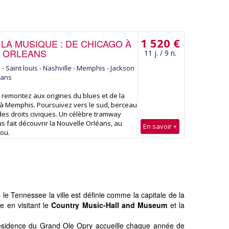
1 520 €
 LA MUSIQUE : DE CHICAGO À
E ORLEANS
11 j. / 9 n.
 - Saint louis - Nashville - Memphis - Jackson
eans
t remontez aux origines du blues et de la
 à Memphis. Poursuivez vers le sud, berceau
des droits civiques. Un célèbre tramway
 fait découvrir la Nouvelle Orléans, au
En savoir +
ou.
le Tennessee la ville est définie comme la capitale de la
 en visitant le
Country Music-Hall and Museum
et la
résidence du Grand Ole Opry accueille chaque année de