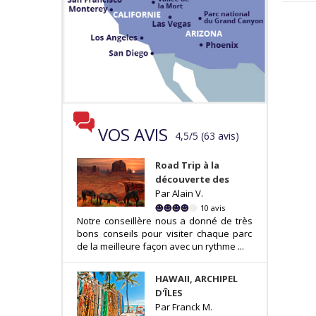
VOS AVIS
4,5
/
5
(
63
avis
)
Road Trip à la
découverte des
Par Alain V.
10 avis
Notre conseillère nous a donné de très
bons conseils pour visiter chaque parc
de la meilleure façon avec un rythme ...
HAWAII, ARCHIPEL
D'ÎLES
Par Franck M.