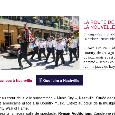
LA ROUTE DE
LA NOUVELL
Chicago - Springfield
- Natchez - New Orl
Suivez la route 66 e
country, de Chicago
du jazz, mais aussi 
nommé « Désir » vous
rythme jazzy du bay
cances à Nashville
Que faire à Nashville
 au cœur de la ville surnommée « Music City », Nashville. Située dans 
 américaine grâce à la Country music. Entrez au cœur de la musique
ity Walk of Fame.
ez la fameuse salle de spectacle,
Ryman Auditorium
. L’ancienne 