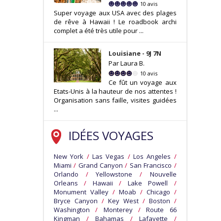
10 avis
Super voyage aux USA avec des plages
de rêve à Hawaii ! Le roadbook archi
complet a été très utile pour ...
Louisiane - 9J 7N
Par Laura B.
10 avis
Ce fût un voyage aux
Etats-Unis à la hauteur de nos attentes !
Organisation sans faille, visites guidées
...
IDÉES VOYAGES
New York
/
Las Vegas
/
Los Angeles
/
Miami
/
Grand Canyon
/
San Francisco
/
Orlando
/
Yellowstone
/
Nouvelle
Orleans
/
Hawaii
/
Lake Powell
/
Monument Valley
/
Moab
/
Chicago
/
Bryce Canyon
/
Key West
/
Boston
/
Washington
/
Monterey
/
Route 66
Kingman
/
Bahamas
/
Lafayette
/