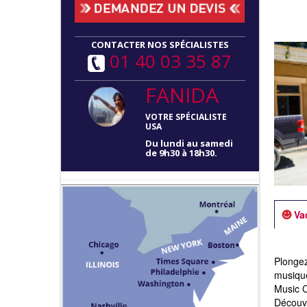
CONTACTER NOS SPÉCIALISTES
01 40 03 35 87
FANIDA
VOTRE SPÉCIALISTE
USA
Du lundi au samedi
de 9h30 à 18h30.
Va
Plongez
musique
Music C
Découvr