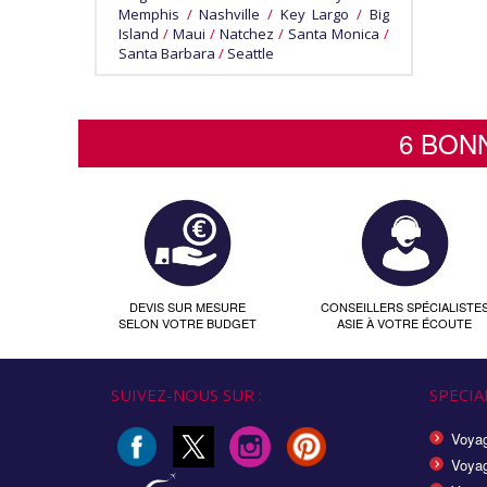
Memphis
/
Nashville
/
Key Largo
/
Big
Island
/
Maui
/
Natchez
/
Santa Monica
/
Santa Barbara
/
Seattle
6 BON
DEVIS SUR MESURE
CONSEILLERS SPÉCIALISTE
SELON VOTRE BUDGET
ASIE À VOTRE ÉCOUTE
SUIVEZ-NOUS SUR :
SPECIAL
Voyag
Voyag