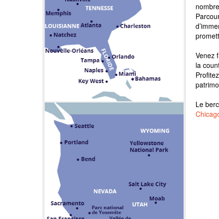
nombre
Parcou
d’immen
promett
Venez f
la coun
Profite
patrimo
Le berc
Chicago