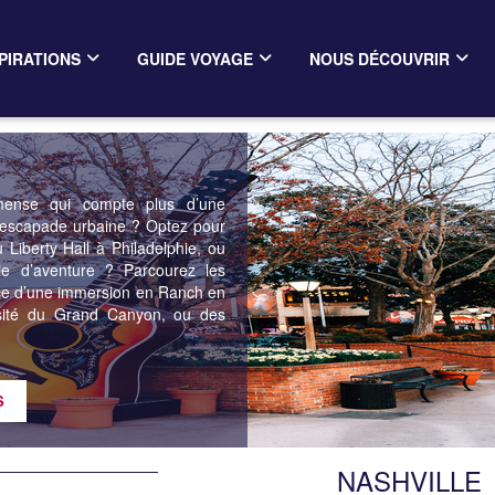
PIRATIONS
GUIDE VOYAGE
NOUS DÉCOUVRIR
mmense qui compte plus d’une
ne escapade urbaine ? Optez pour
 Liberty Hall à Philadelphie, ou
e d’aventure ? Parcourez les
ence d’une immersion en Ranch en
nsité du Grand Canyon, ou des
NASHVILLE