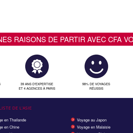
NES RAISONS DE PARTIR AVEC CFA V
S
39 ANS D'EXPERTISE
98% DE VOYAGES
ET 4 AGENCES À PARIS
RÉUSSIS
ISTE DE L'ASIE
e en Thailande
Voyage au Japon
e en Chine
Voyage en Malaisie