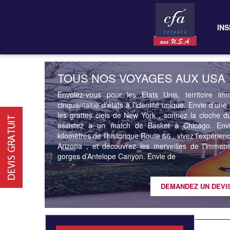
INS
TOUS NOS VOYAGES AUX USA
Envolez-vous pour les Etats Unis, territoire i
cinquantaine d’états à l’identité unique. Envie d’u
les grattes ciels de New York , sonnez la cloche du
assistez à un match de Basket à Chicago. Envi
kilomètres de l’historique Route 66 , vivez l’expéri
Arizona , et découvrez les merveilles de l’imme
gorges d’Antelope Canyon. Envie de