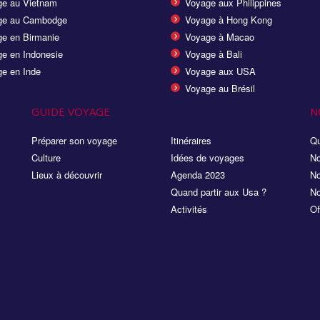
e au Vietnam
Voyage aux Philippines
ge au Cambodge
Voyage à Hong Kong
e en Birmanie
Voyage à Macao
e en Indonesie
Voyage à Bali
e en Inde
Voyage aux USA
Voyage au Brésil
GUIDE VOYAGE
N
Préparer son voyage
Itinéraires
Qu
Culture
Idées de voyages
No
Lieux à découvrir
Agenda 2023
No
Quand partir aux Usa ?
No
Activités
Of