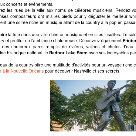
ux concerts et événements.
rez les rues de la ville aux noms de célèbres musiciens. Rendez-v
ses compositeurs ont mis les pieds pour y déguster le meilleur whis
ent une soirée riche en musique allant de la country à la pop en passan
aire la fête dans une ville riche en musique et en sites insolites. Le so
try et profiter de l’ambiance chaleureuse. Découvrez également
Printe
z des nombreux parcs remplis de rivières, vallées et chutes d’eau
ine historique national, le
Radnor Lake State
avec ses incroyables pa
eau de la country offre une multitude d’activités pour un voyage riche
 à la Nouvelle Orléans
pour découvrir Nashville et ses secrets.