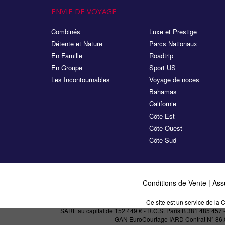
ENVIE DE VOYAGE
Combinés
Luxe et Prestige
Détente et Nature
Parcs Nationaux
En Famille
Roadtrip
En Groupe
Sport US
Les Incontournables
Voyage de noces
Bahamas
Californie
Côte Est
Côte Ouest
Côte Sud
Conditions de Vente
|
Ass
Ce site est un service de l
SARL au capital de 152 449 € - R.C.S. Paris B 381 485 457
GAN EuroCourtage IARD Contrat N° 86.017