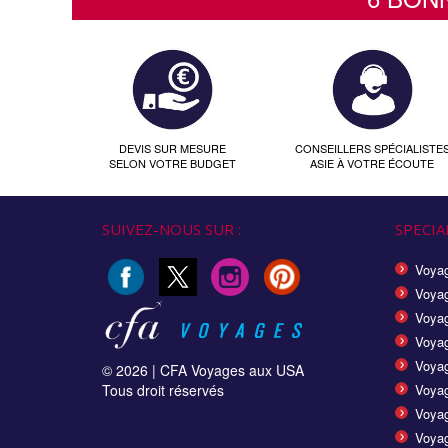
DEVIS SUR MESURE
CONSEILLERS SPÉCIALISTE
SELON VOTRE BUDGET
ASIE À VOTRE ÉCOUTE
SUIVEZ-NOUS SUR :
SPECIAL
Voyag
Voyag
Voyag
Voya
Voyag
© 2026 |
CFA Voyages aux USA
Tous droit réservés
Voyag
Voyag
Voyag