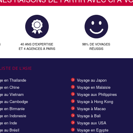
S
40 ANS D'EXPERTISE
98% DE VOYAGES
ET 4 AGENCES À PARIS
RÉUSSIS
ISTE DE L'ASIE
e en Thailande
Voyage au Japon
e en Chine
Voyage en Malaisie
e au Vietnam
Voyage aux Philippines
ge au Cambodge
Voyage à Hong Kong
e en Birmanie
Voyage à Macao
e en Indonesie
Voyage à Bali
e en Inde
Voyage aux USA
e au Brésil
Voyage en Egypte