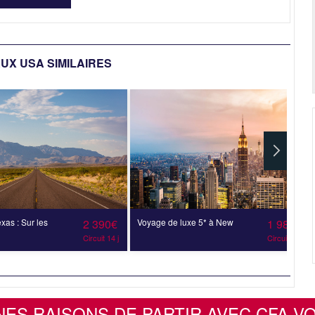
UX USA SIMILAIRES
as : Sur les
2 390€
Voyage de luxe 5* à New
1 985€
Circuit 14 j
Circuit 6 j
NES RAISONS DE PARTIR AVEC CFA V