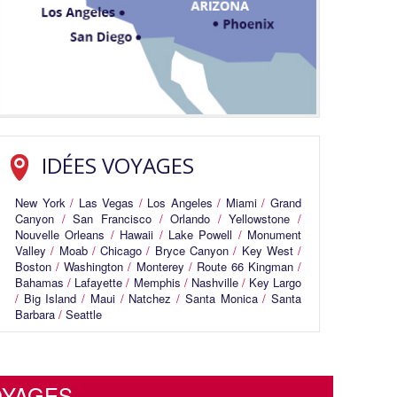
IDÉES VOYAGES
New York
/
Las Vegas
/
Los Angeles
/
Miami
/
Grand
Canyon
/
San Francisco
/
Orlando
/
Yellowstone
/
Nouvelle Orleans
/
Hawaii
/
Lake Powell
/
Monument
Valley
/
Moab
/
Chicago
/
Bryce Canyon
/
Key West
/
Boston
/
Washington
/
Monterey
/
Route 66 Kingman
/
Sous les tropiques de la
1 590€
Bahamas
/
Lafayette
/
Memphis
/
Nashville
/
Key Largo
/
Big Island
/
Maui
/
Natchez
/
Santa Monica
/
Santa
Circuit 10 j
Barbara
/
Seattle
OYAGES