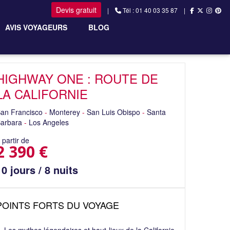
Devis gratuit
|
Tél : 01 40 03 35 87 |
AVIS VOYAGEURS
BLOG
HIGHWAY ONE : ROUTE DE
LA CALIFORNIE
an Francisco
-
Monterey
-
San Luis Obispo
-
Santa
arbara
-
Los Angeles
 partir de
2 390 €
10 jours / 8 nuits
POINTS FORTS DU VOYAGE