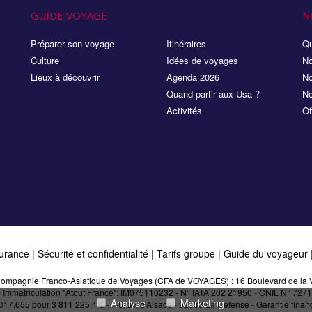
GUIDE VOYAGE
N
Préparer son voyage
Itinéraires
Qu
Culture
Idées de voyages
No
Lieux à découvrir
Agenda 2026
No
Quand partir aux Usa ?
No
Activités
Of
urance
|
Sécurité et confidentialité
|
Tarifs groupe
|
Guide du voyageur
a Compagnie Franco-Asiatique de Voyages (CFA de VOYAGES) : 16 Boulevard de la V
 - Immatriculation "Atout France": IM075110232 - N° IATA 202 21950 - CNIL N° 7
Analyse
Marketing
.655 pour 3 811 225,4 € - 4-6, av. d'Alsace - 92033 La Défense - Garantie financi