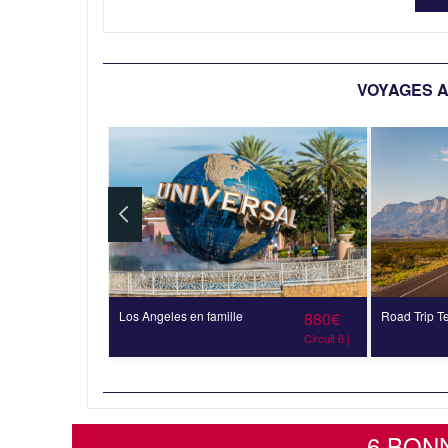
VOYAGES A
5 681€
Los Angeles en famille
880€
Road Trip Tex
Circuit 15 j
Circuit 6 j
6 BON