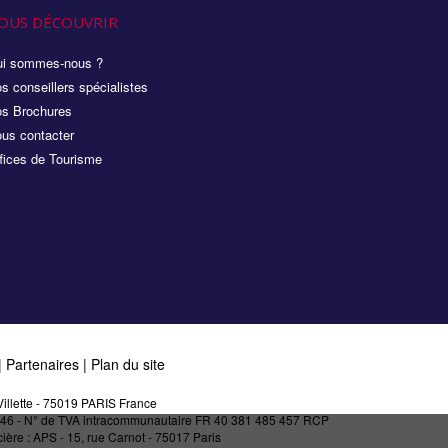
OUS DÉCOUVRIR
i sommes-nous ?
s conseillers spécialistes
s Brochures
us contacter
fices de Tourisme
|
Partenaires
|
Plan du site
illette - 75019 PARIS France
27146 - N° de TVA intracommunautaire FR 40 381 485 457 RCP
ère : APS - 15, rue Carnot - 75017 Paris